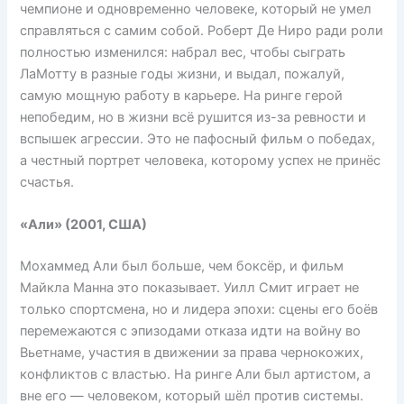
чемпионе и одновременно человеке, который не умел
справляться с самим собой. Роберт Де Ниро ради роли
полностью изменился: набрал вес, чтобы сыграть
ЛаМотту в разные годы жизни, и выдал, пожалуй,
самую мощную работу в карьере. На ринге герой
непобедим, но в жизни всё рушится из-за ревности и
вспышек агрессии. Это не пафосный фильм о победах,
а честный портрет человека, которому успех не принёс
счастья.
«Али» (2001, США)
Мохаммед Али был больше, чем боксёр, и фильм
Майкла Манна это показывает. Уилл Смит играет не
только спортсмена, но и лидера эпохи: сцены его боёв
перемежаются с эпизодами отказа идти на войну во
Вьетнаме, участия в движении за права чернокожих,
конфликтов с властью. На ринге Али был артистом, а
вне его — человеком, который шёл против системы.