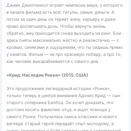
Джейк Джилленхол играет чемпиона мира, у которого
в начале фильма есть всё: титулы, семья, деньги. А
потом за один день он теряет жену, карьеру и даже
право воспитывать дочь. Чтобы вернуть жизнь
обратно, ему приходится снова выходить на ринг. Бои
здесь сняты максимально жёстко и реалистично — с
кровью, синяками и ощущением, что ты сидишь прямо
у канатов. Фильм — не про красивую победу, а про то,
как человек выкарабкивается с самого дна.
«Крид: Наследие Рокки» (2015, США)
Это продолжение легендарной истории «Рокки»,
только теперь в центре внимания Адонис Крид — сын
старого соперника Балбоа. Он хочет доказать, что
достоин носить фамилию отца, и ищет помощи у
самого Рокки. Получилась смесь классики и нового
взгляда: старый герой передаёт опыт молодому, а
сцены тренировок и боёв сделаны уже в современной